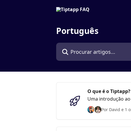
Ir para conteúdo principal
Português
Procurar artigos...
O que é o Tiptapp?
Uma introdução ao T
download e como fun
Por David e 1 