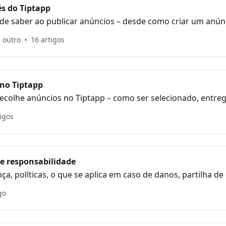
és do Tiptapp
 de saber ao publicar anúncios – desde como criar um anú
entos, a reciclagem e a comunicação com os ajudantes.
1 outro
16 artigos
 no Tiptapp
ecolhe anúncios no Tiptapp – como ser selecionado, entre
o e entender as regras de reciclagem e comunicação com 
tigos
 e responsabilidade
a, políticas, o que se aplica em caso de danos, partilha de
nidade Tiptapp.
go