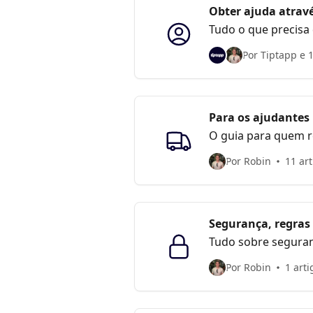
Obter ajuda atrav
Tudo o que precisa
funcionam os pagam
Por Tiptapp e 
Para os ajudantes
O guia para quem r
receber o pagament
Por Robin
11 ar
Segurança, regras
Tudo sobre seguranç
diretrizes da comu
Por Robin
1 arti