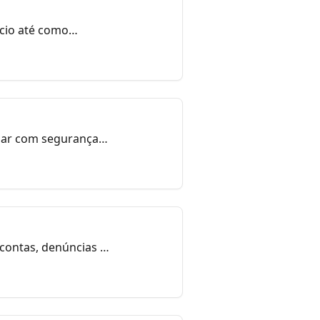
ncio até como
gar com segurança,
os anunciantes.
 contas, denúncias e