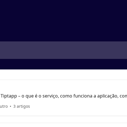
iptapp – o que é o serviço, como funciona a aplicação, co
cionam as avaliações, as críticas e as diretrizes da comu
outro
3 artigos